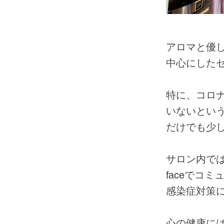
アロマと優
中心にした
特に、コロ
いないとい
だけでも少
サロン内では
faceでコ
感染症対策
心の健康に