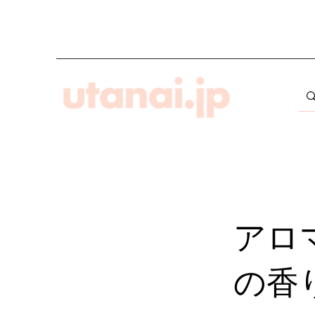
アロ
の香