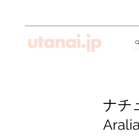
ナチ
Arali