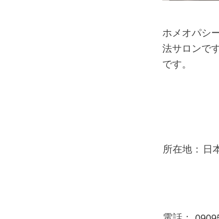
ホメオパシ
法サロンで
です。
所在地：
日
電話：
0909