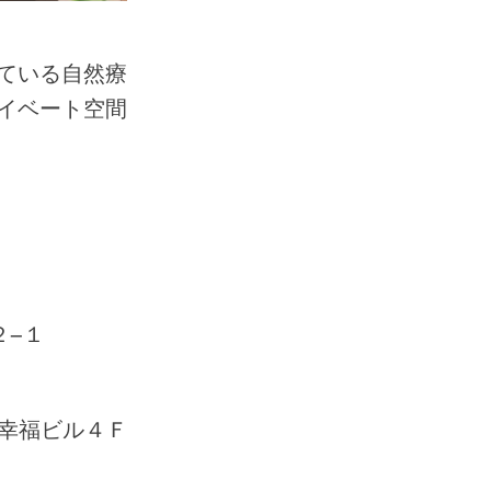
ている自然療
イベート空間
２−１
幸福ビル４Ｆ