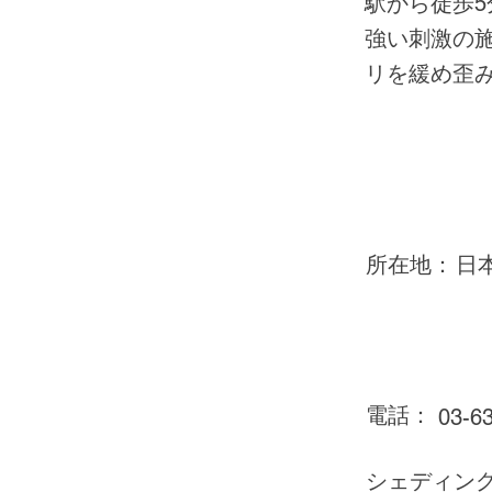
駅から徒歩5
強い刺激の
リを緩め歪
所在地：
日
電話：
03-6
シェディン