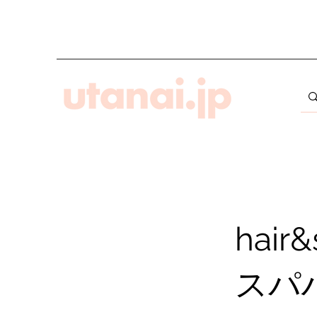
hai
スパ