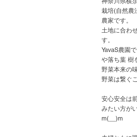
神奈川県横須
栽培(自然農
農家です。
土地に合わ
す。
YavaS農
や落ち葉 
野菜本来の
野菜は繋ぐ
安心安全は
みたい方が
m(__)m