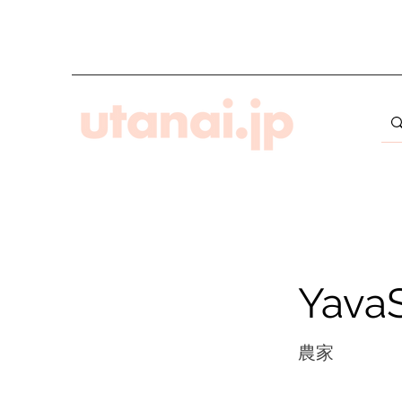
Yav
農家