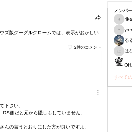
メンバ
rik
rika-th
ya
ウズ版グーグルクロームでは、表示がおかしい
yamada
る
2件のコメント
は
はなは
OH
すべての
て下さい。
す。DS側だと元から隠しもしていません。
さんの言うとおりにした方が良いですよ。