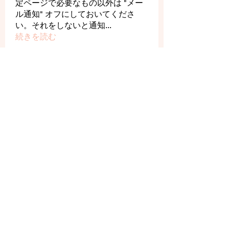
定ページで必要なもの以外は "メー
ル通知" オフにしておいてくださ
い。それをしないと通知
...
続きを読む
メンバー
rika-the-pooh88
フォロー
rika-the-pooh88
yamada
フォロー
yamada
るる
フォロー
はなはな
フォロー
はなはな
OHASHI MAKOTO
フォロー
すべてのメンバーを表示（359名）