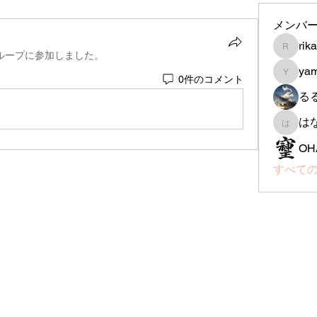
メンバ
rik
rika-th
ループに参加しました。
ya
0件のコメント
yamada
る
は
はなは
OH
すべての