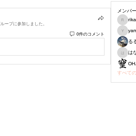
メンバ
rik
rika-th
グループに参加しました。
ya
0件のコメント
yamada
る
は
はなは
OH
すべての