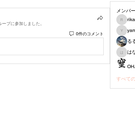
メンバ
rik
rika-th
ループに参加しました。
ya
0件のコメント
yamada
る
は
はなは
OH
すべての