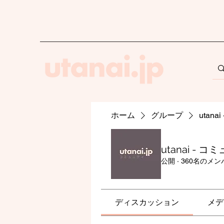
ホーム
グループ
utan
utanai - 
公開
·
360名のメン
ディスカッション
メデ