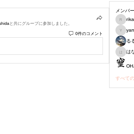
メンバ
rik
rika-th
shida
と共にグループに参加しました
。
ya
0件のコメント
yamada
る
は
はなは
OH
すべての