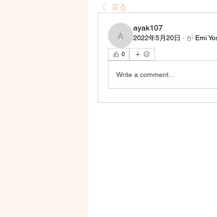
戻る
ayak107
2022年5月20日
·
が
Emi Yo
ayak107
0
Write a comment...